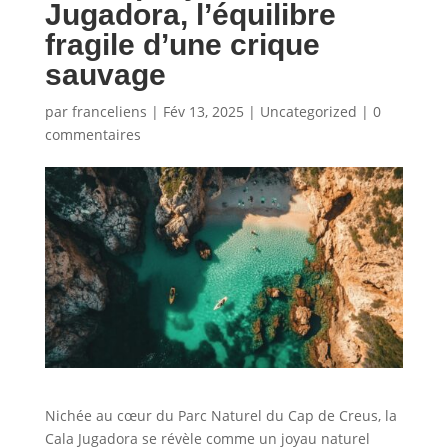
Jugadora, l’équilibre
fragile d’une crique
sauvage
par
franceliens
|
Fév 13, 2025
|
Uncategorized
|
0
commentaires
Nichée au cœur du Parc Naturel du Cap de Creus, la
Cala Jugadora se révèle comme un joyau naturel